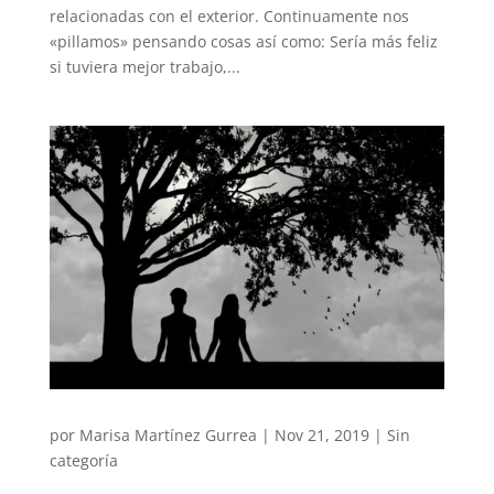
relacionadas con el exterior. Continuamente nos
«pillamos» pensando cosas así como: Sería más feliz
si tuviera mejor trabajo,...
por
Marisa Martínez Gurrea
|
Nov 21, 2019
|
Sin
categoría