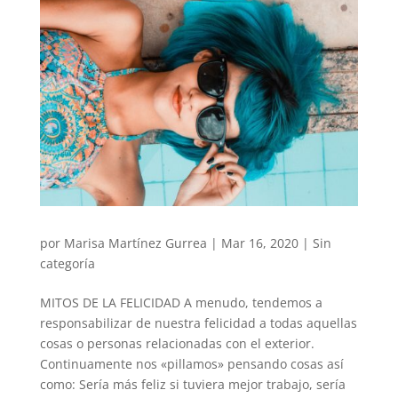
por
Marisa Martínez Gurrea
|
Mar 16, 2020
|
Sin
categoría
MITOS DE LA FELICIDAD A menudo, tendemos a
responsabilizar de nuestra felicidad a todas aquellas
cosas o personas relacionadas con el exterior.
Continuamente nos «pillamos» pensando cosas así
como: Sería más feliz si tuviera mejor trabajo, sería