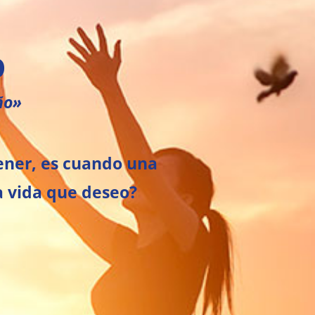
O
ño»
ener, es cuando una
a vida que deseo?